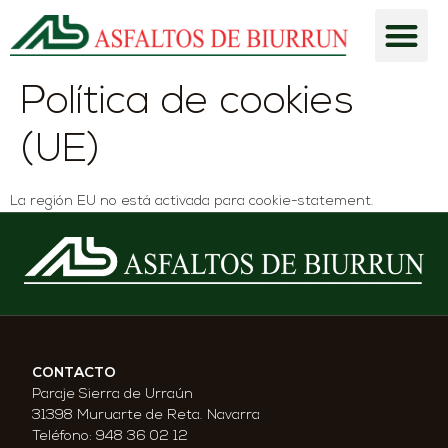
CÓMO 
Política de cookies
(UE)
La región EU no está activada para cookie-statement.
CONTACTO
Paraje Sierra de Urraún
31398 Muruarte de Reta. Navarra
Teléfono: 948 36 02 12